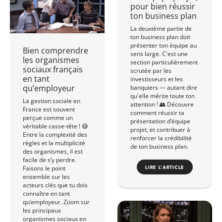
pour bien réussir
ton business plan
La deuxième partie de
ton business plan doit
présenter ton équipe au
Bien comprendre
sens large. C'est une
les organismes
section particulièrement
sociaux français
scrutée par les
en tant
investisseurs et les
qu’employeur
banquiers — autant dire
qu'elle mérite toute ton
La gestion sociale en
attention ! 👥 Découvre
France est souvent
comment réussir ta
perçue comme un
présentation d’équipe
véritable casse-tête ! 😅
projet, et contribuer à
Entre la complexité des
renforcer la crédibilité
règles et la multiplicité
de ton business plan.
des organismes, il est
facile de s’y perdre.
Faisons le point
LIRE L'ARTICLE
ensemble sur les
acteurs clés que tu dois
connaître en tant
qu’employeur. Zoom sur
les principaux
organismes sociaux en