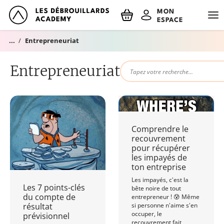
NOM
MON
ESPACE
Entrepreneuriat
Accueil
EMAIL
Entrepreneuriat
Réserve ton RDV découverte !
En m'inscrivant, j'accepte le traitement de mes données personnelles
Le blog
spécifié dans les mentions légales
Comprendre le
recouvrement
pour récupérer
les impayés de
ton entreprise
Les impayés, c'est la
Les 7 points-clés
bête noire de tout
du compte de
entrepreneur ! 😰 Même
si personne n'aime s'en
résultat
occuper, le
prévisionnel
recouvrement fait