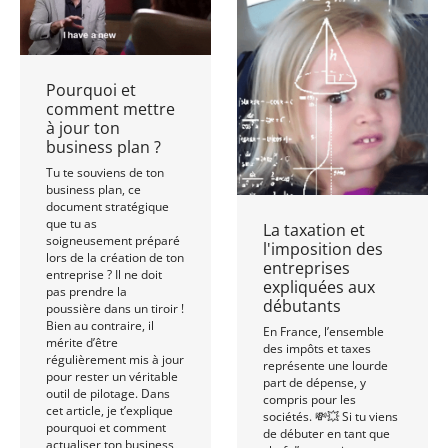
Pourquoi et
comment mettre
à jour ton
business plan ?
Tu te souviens de ton
business plan, ce
document stratégique
que tu as
La taxation et
soigneusement préparé
l'imposition des
lors de la création de ton
entreprises
entreprise ? Il ne doit
expliquées aux
pas prendre la
débutants
poussière dans un tiroir !
Bien au contraire, il
En France, l’ensemble
mérite d’être
des impôts et taxes
régulièrement mis à jour
représente une lourde
pour rester un véritable
part de dépense, y
outil de pilotage. Dans
compris pour les
cet article, je t’explique
sociétés. 💸💥 Si tu viens
pourquoi et comment
de débuter en tant que
actualiser ton business