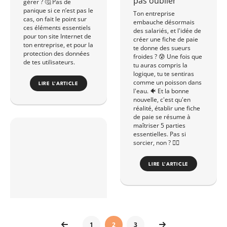
pas oublier
gérer ? 🤔 Pas de
panique si ce n’est pas le
Ton entreprise
cas, on fait le point sur
embauche désormais
ces éléments essentiels
des salariés, et l'idée de
pour ton site Internet de
créer une fiche de paie
ton entreprise, et pour la
te donne des sueurs
protection des données
froides ? 😰 Une fois que
de tes utilisateurs.
tu auras compris la
logique, tu te sentiras
comme un poisson dans
LIRE L'ARTICLE
l'eau. 🐠 Et la bonne
nouvelle, c'est qu'en
réalité, établir une fiche
de paie se résume à
maîtriser 5 parties
essentielles. Pas si
sorcier, non ? 🧙‍♂️
LIRE L'ARTICLE
1
2
3