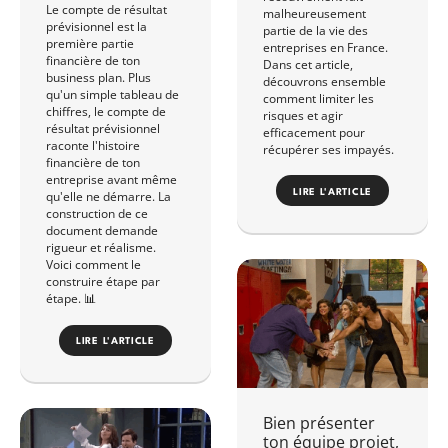
Le compte de résultat
malheureusement
prévisionnel est la
partie de la vie des
première partie
entreprises en France.
financière de ton
Dans cet article,
business plan. Plus
découvrons ensemble
qu'un simple tableau de
comment limiter les
chiffres, le compte de
risques et agir
résultat prévisionnel
efficacement pour
raconte l'histoire
récupérer ses impayés.
financière de ton
entreprise avant même
LIRE L'ARTICLE
qu'elle ne démarre. La
construction de ce
document demande
rigueur et réalisme.
Voici comment le
construire étape par
étape. 📊
LIRE L'ARTICLE
Bien présenter
ton équipe projet,