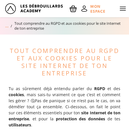
NOM
MON
ESPACE
Tout comprendre au RGPD et aux cookies pour le site Internet
Accueil
de ton entreprise
EMAIL
Réserve ton RDV découverte !
TOUT COMPRENDRE AU RGPD
En m'inscrivant, j'accepte le traitement de mes données personnelles
Le blog
spécifié dans les mentions légales
ET AUX COOKIES POUR LE
SITE INTERNET DE TON
ENTREPRISE
Tu as sûrement déjà entendu parler du
RGPD
et des
cookies
, mais sais-tu vraiment ce que c’est et comment
les gérer ? 🤔Pas de panique si ce n’est pas le cas, on va
démêler tout ça ensemble. Ci-dessous, on fait le point
sur ces éléments essentiels pour ton
site Internet de ton
entreprise
, et pour la
protection des données
de tes
utilisateurs
.