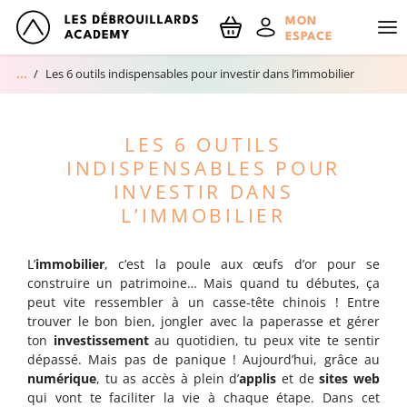
NOM
MON
ESPACE
Les 6 outils indispensables pour investir dans l’immobilier
Accueil
EMAIL
Réserve ton RDV découverte !
LES 6 OUTILS
En m'inscrivant, j'accepte le traitement de mes données personnelles
Le blog
INDISPENSABLES POUR
spécifié dans les mentions légales
INVESTIR DANS
L’IMMOBILIER
L’
immobilier
, c’est la poule aux œufs d’or pour se
construire un patrimoine… Mais quand tu débutes, ça
peut vite ressembler à un casse-tête chinois ! Entre
trouver le bon bien, jongler avec la paperasse et gérer
ton
investissement
au quotidien, tu peux vite te sentir
dépassé. Mais pas de panique ! Aujourd’hui, grâce au
numérique
, tu as accès à plein d’
applis
et de
sites web
qui vont te faciliter la vie à chaque étape. Dans cet