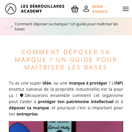
NOM
MON
ESPACE
Comment déposer sa marque ? Un guide pour maîtriser les
Accueil
bases
EMAIL
Réserve ton RDV découverte !
COMMENT DÉPOSER SA
En m'inscrivant, j'accepte le traitement de mes données personnelles
Le blog
spécifié dans les mentions légales
MARQUE ? UN GUIDE POUR
MAÎTRISER LES BASES
Tu as une super
idée
, ou une
marque à protéger
? L’
INPI
(Institut national de la propriété industrielle) est là pour
ça ! 🛡️Découvrons ensemble comment cet organisme
peut t’aider à
protéger ton patrimoine intellectuel
et à
déposer ta marque
, et pourquoi c’est si important pour
ton
entreprise
.